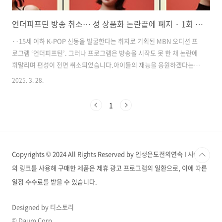
언더피프틴 방송 취소… 성 상품화 논란끝에 폐지 · 1회 방송 보기
··15세 이하 K-POP 신동을 발굴한다는 취지로 기획된 MBN 오디션 프
로그램 ‘언더피프틴’. 그러나 프로그램은 방송을 시작도 못 한 채 논란에
휘말리며 편성이 전면 취소되었습니다.아이들의 재능을 응원하겠다는
명분은 있었지만, 그 뒤에는 무분별한 연출과 기획이 있었다는 비판이 커
2025. 3. 28.
졌는데요. 이번 사태는 단순한 ‘편성 취소’ 이상의 문제로 읽히고 있습니
다. 언더피프틴 논란 정리1. 방송의 시작과 취소 ‘언더피프틴’은 15세 이
1
하 어린이 참가자 59명이 걸그룹 데뷔를 목표로 경쟁하는 오디션 프로그
램입니다.제작사인 크레아스튜디오는 3월 31일 첫 방송을 앞두고 있었
지만, 아동 성 상품화 논란이 거세지면서 MBN 편성 취소를 공식 발표했
습니다. 2. 문제의 장면들노출이 있는 의상, 짙은 메이크업, 바코드 삽
Copyrights © 2024 All Rights Reserved by 인생은도전의연속 I 사이트
입..
의 링크를 사용해 구매한 제품은 제휴 광고 프로그램의 일환으로, 이에 따른
일정 수수료를 받을 수 있습니다.
Designed by 티스토리
© Daum Corp.