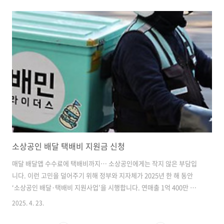
스 가입 절차를 체계적으로 정리해 드립니다. SKT 유심 무상 교체 방법
교체 대상: 2025년 4월 18일 자정 기준 SK텔레콤 이용 고객 (알뜰폰 포
함)교체 시작일: 2025년 4월 28일 오전 10시교체 방법:가까운 SKT 대리
점 방문 (신분증 및 사용 중인 단말기 지참)T월드 앱 또는 홈페이지에서
온라인 예약 후 방문👉 유심 무료교체 신청 온라인 예약 주의사항:사전
재고 확인 필수 (매장 상황에 따라 대기 발생 가..
소상공인 배달 택배비 지원금 신청
매달 배달앱 수수료에 택배비까지… 소상공인에게는 작지 않은 부담입
니다. 이런 고민을 덜어주기 위해 정부와 지자체가 2025년 한 해 동안
‘소상공인 배달·택배비 지원사업’을 시행합니다. 연매출 1억 400만 원
미만의 소상공인이라면 최대 30만 원까지 지원받을 수 있고, 신청도 온
2025. 4. 23.
라인으로 간편하게 가능해 참여율이 높을 것으로 보입니다. 지금부터 지
원 대상, 신청 방법, 유의사항까지 한눈에 알아보겠습니다. 소상공인을