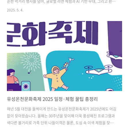
순한 먹거리 행사를 넘어, 글로벌 라면 체험과 AI 기반 무대, 그리고 환경
을 생각한 운영까지 겸비한 이색 축제로 기대를 모으고 있습니다. 봄 나
2025. 5. 4.
들이로도 제격인 이번 행사는 라면을 좋아하는 사람이라면 놓칠 수 없는
기회입니다. 라면으로 떠나는 세계 여행, 부산에서 만나다라면으로 떠나
는 세계 여행, 부산에서 만나다2025년 5월, 부산 기장 오시리아관광단지
에서는 전 세계 라면을 한자리에서 즐길 수 있는 ‘2025 세계라면축제’가
열립니다. 단순한 먹거리를 넘어 체험, 문화, 기술, 환경이 결합된 복합형
축제로, 가족 단위는 물론 미식가들의 호기심을 자극하는 행사..
유성온천문화축제 2025 일정·체험 꿀팁 총정리
매년 5월 대전을 들썩이게 만드는 유성온천문화축제가 2025년에도 어김
없이 찾아왔습니다. 올해는 30주년을 맞이해 더욱 풍성해진 프로그램과
색다른 볼거리로 가족 단위 나들이객은 물론, 도심 속 이색 체험을 찾는