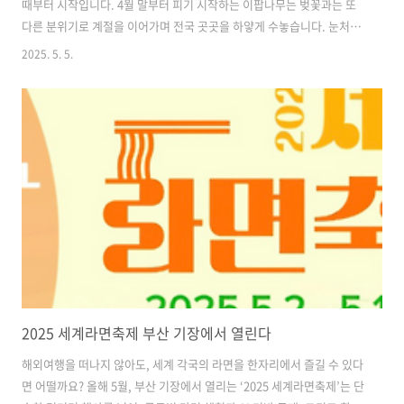
때부터 시작입니다. 4월 말부터 피기 시작하는 이팝나무는 벚꽃과는 또
다른 분위기로 계절을 이어가며 전국 곳곳을 하얗게 수놓습니다. 눈처럼
포근한 이팝나무 꽃길은 여행자들에게 특별한 풍경과 사진을 선사하며 5
2025. 5. 5.
월 나들이 명소로 주목받고 있습니다. 경주, 전주, 밀양, 대전 등 이팝나
무 명소로 떠오른 여행지를 지금부터 소개합니다. 신라의 숨결 속에서 피
어난 이팝나무, 경주 오릉경주는 고대 신라의 유산을 간직한 역사 도시
로, 이팝나무 명소로도 손꼽히는 곳입니다. 특히 다섯 왕의 무덤이 모여
있는 오릉은 이팝나무가 만개하는 5월 초, 고분의 고즈넉한 분위기와 어
우러져 독특한 풍경을 자아냅니다. 입구부터 이어지는 길을 따라 펼쳐진
이팝나무 군락..
2025 세계라면축제 부산 기장에서 열린다
해외여행을 떠나지 않아도, 세계 각국의 라면을 한자리에서 즐길 수 있다
면 어떨까요? 올해 5월, 부산 기장에서 열리는 ‘2025 세계라면축제’는 단