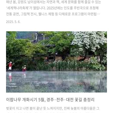
매년 봄, 강원도 남이섬에서는 자연과 책, 세계 문화를 함께 즐길 수 있는
‘세계책나라축제’가 열립니다. 2025년에는 인도를 주빈국으로 초청해
전통 공연, 그림책 전시, 웰니스 체험 등 다채로운 프로그램이 마련됩니
다. 가족 단위 방문객부터 책과 예술을 좋아하는 여행자까지 모두가 만족
2025. 5. 6.
할 만한 구성이 특징입니다. 자연 속 특별한 하루를 원한다면 좋은 선택
이 될 것입니다. 오늘은 5월 18일까지 예정되어 있는 남이섬 세계 책나라
축제에 대해 이야기 해보겠습니다. 남이섬에서 열리는 세계 책나라 축제
남이섬세계책나라축제는 매년 봄, 책과 문화를 사랑하는 이들에게 특별
한 경험을 선사하는 대표적인 문화행사입니다. 2025년 축제는 5월 3일
부터 18일까지 약 보름간 진행되며, 인도를 주빈국으로 초청해 그 어느
해보..
이팝나무 개화시기 5월, 경주·전주·대전 꽃길 총정리
벚꽃이 지고 나면 봄이 끝난 듯 느껴지지만, 진짜 늦봄의 아름다움은 그