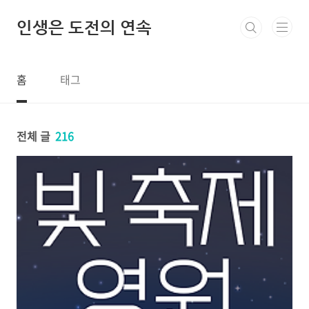
본문 바로가기
인생은 도전의 연속
홈
태그
전체 글
216