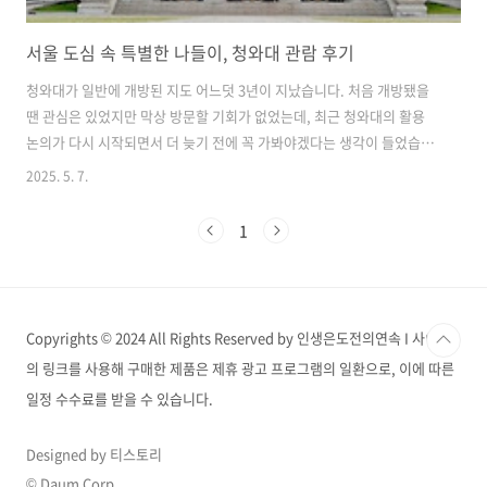
서울 도심 속 특별한 나들이, 청와대 관람 후기
청와대가 일반에 개방된 지도 어느덧 3년이 지났습니다. 처음 개방됐을
땐 관심은 있었지만 막상 방문할 기회가 없었는데, 최근 청와대의 활용
논의가 다시 시작되면서 더 늦기 전에 꼭 가봐야겠다는 생각이 들었습니
다. 대통령이 머물렀던 공간을 직접 걷고 바라보는 경험은 생각보다 훨씬
2025. 5. 7.
특별했습니다. 관람 신청부터 동선, 실제 후기를 한 번에 정리해 공유드
립니다. 청와대 관람 신청 방법과 위치 안내청와대 관람은 사전 예약제로
1
운영되고 있으며, 문화재청 청와대 관람 공식 홈페이지 또는 네이버 예약
을 통해 신청할 수 있습니다. 보통 2~3주 전부터 예약이 오픈되며, 인기
있는 시간대는 빠르게 마감되므로 미리 일정을 체크하는 것이 좋습니다.
하루 총 다섯 타임으로 운영되며, 오전 9시부터 오후 5시까지 시간대별
Copyrights © 2024 All Rights Reserved by 인생은도전의연속 I 사이트
로 입..
의 링크를 사용해 구매한 제품은 제휴 광고 프로그램의 일환으로, 이에 따른
일정 수수료를 받을 수 있습니다.
Designed by 티스토리
© Daum Corp.