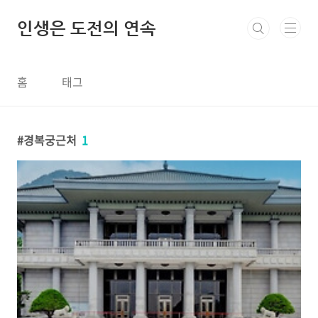
본문 바로가기
인생은 도전의 연속
홈
태그
경복궁근처
1