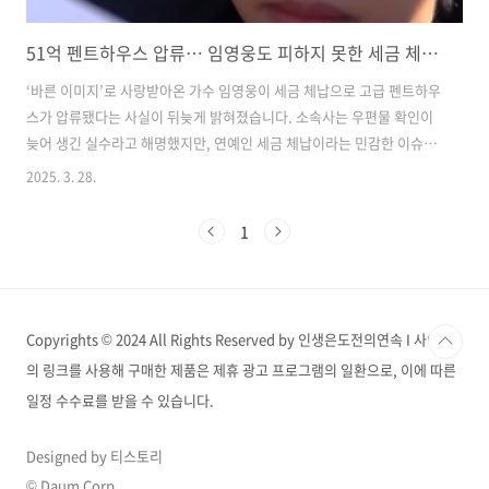
51억 펜트하우스 압류… 임영웅도 피하지 못한 세금 체납의 진실
‘바른 이미지’로 사랑받아온 가수 임영웅이 세금 체납으로 고급 펜트하우
스가 압류됐다는 사실이 뒤늦게 밝혀졌습니다. 소속사는 우편물 확인이
늦어 생긴 실수라고 해명했지만, 연예인 세금 체납이라는 민감한 이슈에
대중은 싸늘한 반응을 보이고 있습니다. 이 사례는 단순한 유명인 뉴스
2025. 3. 28.
그 이상으로, ‘세금 체납’과 ‘압류’가 어떻게 발생하는지’, 그리고 그 사유
가 정당한지를 되짚게 합니다. 임영웅 세금 체납, 어떻게 압류까지 이어
1
졌나?임영웅은 2022년, 서울 마포구 메세나폴리스 펜트하우스를 51억
원에 매입하며 ‘부동산 큰손’으로도 주목받았습니다. 그러나 2023년 10
월, 해당 주택에 대해 서울 마포구청이 지방세 체납을 이유로 압류 조치
를 취한 것이 확인됐습니다. 등기부등본에도 ‘압류’ 이력이 남았고, 이..
Copyrights © 2024 All Rights Reserved by 인생은도전의연속 I 사이트
의 링크를 사용해 구매한 제품은 제휴 광고 프로그램의 일환으로, 이에 따른
일정 수수료를 받을 수 있습니다.
Designed by 티스토리
© Daum Corp.