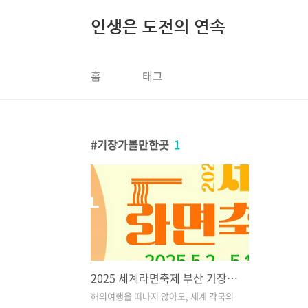
본문 바로가기
인생은 도전의 연속
홈
태그
기장가볼만한곳
1
2025 세계라면축제 부산 기장에서 열린다
해외여행을 떠나지 않아도, 세계 각국의