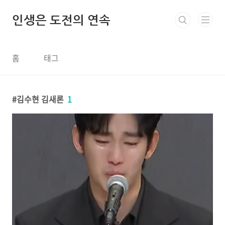
본문 바로가기
인생은 도전의 연속
홈
태그
김수현 김새론
1