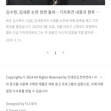
김수현, 김새론 논란 정면 돌파…기자회견 내용과 향후 이미지 회복은?
배우 김수현이 고(故) 김새론과의 사생활 논란에 대해 침묵을 깨고 기자
회견을 열었습니다. 2025년 3월 31일, 서울 마포구 스탠포드 호텔에서
열린 긴급 기자회견에서 그는 약 30분간 자신의 입장을 직접 밝히며 미성
년자 교제 의혹을 정면 반박하고, 김새론 유족 및 유튜브 채널 ‘가세연’
2025. 3. 31.
측의 주장에 대해 법적 대응을 예고했습니다. 이번 입장 발표는 단순한
사과가 아닌, 법적·윤리적 진실 공방의 본격적인 시작을 알리는 신호탄
1
이었습니다. 2025년 3월 31일, 김수현 긴급 기자회견 열다2025년 3월
31일 오후 4시 30분, 배우 김수현이 서울 마포구 스탠포드 호텔에서 긴
급 기자회견을 열었습니다.故 김새론과의 사생활 논란과 관련한 진실 공
방이 수면 위로 떠오른 가운데, 김수현은 약 30분 동안 자신이..
Copyrights © 2024 All Rights Reserved by 인생은도전의연속 I 사이트
의 링크를 사용해 구매한 제품은 제휴 광고 프로그램의 일환으로, 이에 따른
일정 수수료를 받을 수 있습니다.
Designed by 티스토리
© Daum Corp.