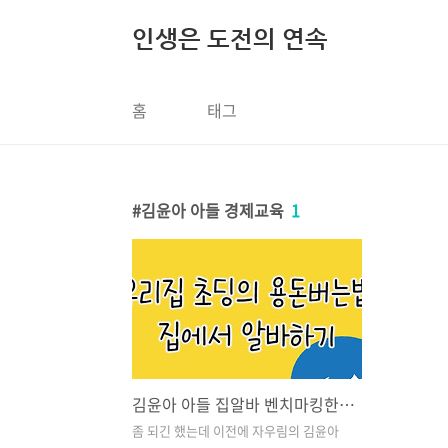
본문 바로가기
인생은 도전의 연속
홈
태그
김윤아 아들 경제교육
1
김윤아 아들 집알바 벤치마킹한 우리집 초등학생이 용돈 버는 방법
좀 되긴 했는데 이전에 자우림의 김윤아