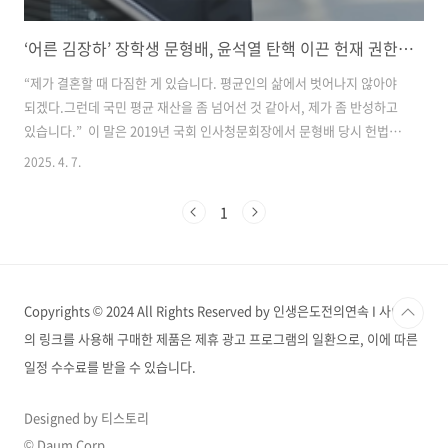
‘어른 김장하’ 장학생 문형배, 윤석열 탄핵 이끈 헌재 권한대행의 삶
“제가 결혼할 때 다짐한 게 있습니다. 평균인의 삶에서 벗어나지 않아야
되겠다.그런데 국민 평균 재산을 좀 넘어선 것 같아서, 제가 좀 반성하고
있습니다.” 이 말은 2019년 국회 인사청문회장에서 문형배 당시 헌법재
판관 후보자가 직접 한 발언입니다. 이 한마디는 최근 윤석열 전 대통령
2025. 4. 7.
탄핵심판 이후, 헌재 재판관들의 삶과 철학이 재조명되며 다시 화제를 모
으고 있습니다. 당시 문 후보자가 신고한 재산은 총 6억 7545만 원. 그 중
1
본인 명의는 4억 원에도 미치지 못했습니다. “평균 재산을 살짝 넘긴 것
같아 오히려 반성한다”는 그의 답변은, 단순한 겸손을 넘어 삶의 태도를
보여주는 한 장면이었습니다. '어른 김장하'의 장학생문형배 권한대행
의 청렴한 삶에는 특별한 인연이 있습니다. 바로 경남 진주의..
Copyrights © 2024 All Rights Reserved by 인생은도전의연속 I 사이트
의 링크를 사용해 구매한 제품은 제휴 광고 프로그램의 일환으로, 이에 따른
일정 수수료를 받을 수 있습니다.
Designed by 티스토리
© Daum Corp.