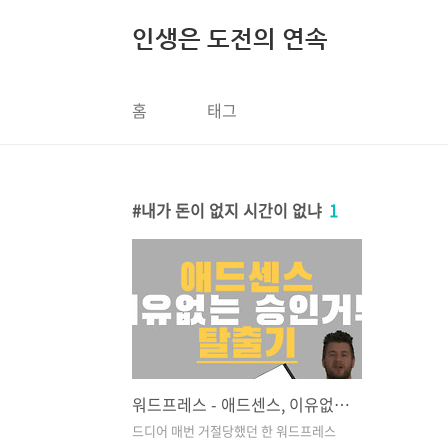
본문 바로가기
인생은 도전의 연속
홈
태그
내가 돈이 없지 시간이 없냐
1
워드프레스 - 애드센스, 이유없는 승인 거부 탈출기
드디어 매번 거절당했던 한 워드프레스