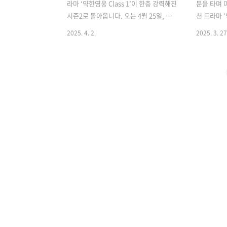
라마 ‘약한영웅 Class 1’이 한층 강력해진
문을 타며 
시즌2로 돌아옵니다. 오는 4월 25일, 넷
션 드라마 ‘
플릭스를 통해 전 세계 공개되는 ‘약한영
를 통해 다
2025. 4. 2.
2025. 3. 27
웅 Class 2’는 한층 깊어진 서사와 확장된
목을 받고 
세계관, 더 강렬한 캐릭터로 팬들의 기대
벌 콘텐츠 
를 모으고 있습니다. 약한영웅 시즌 1의
아를 넘어 
영광, 시즌 2로 이어질까?‘약한영웅
감을 드러내
Class 1’은 학교 폭력을 다루면서도 고정
이 아닌, 
관념을 깨는 서사 구조와 스타일리시한
높은 연기로
액션으로 학원물의 전형성을 벗어난 작품
시 주목받고
으로 평가받았습니다. OTT 플랫폼 점유
즌2는 어떤
율 45.5%, 평점 9.9라는 성과는 이를 방
지금부터 그
증합니다. 시즌2는 넷플릭스 오리지널로
플릭스 공개 
제작되며 글로벌 시청자와의 접점을 더욱
년 웨이브 
확대할 예정입니다. 약한영웅 Class 2,
학원 액션 드
기대되는 이유!연시은, 상처를 딛고 다
넷플릭스에서
시..
있습니다. 지