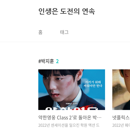
본문 바로가기
인생은 도전의 연속
홈
태그
박지훈
2
약한영웅 Class 2’로 돌아온 박지훈, 넷플릭스에서 4월 25일 공개!
2022년 센세이션을 일으킨 학원 액션 드
2022년 