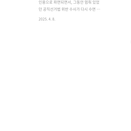
인용으로 파면되면서, 그동안 멈춰 있었
던 공직선거법 위반 수사가 다시 수면 위
로 떠오르고 있습니다. 무엇보다 윤 전 대
2025. 4. 8.
통령이 기소되어 벌금 100만 원 이상의
당선무효형을 받게 될 경우, 국민의힘은
대선 당시 수령한 약 397억 원의 선거보
조금을 반환해야 할 가능성이 커지며 정
치권에 큰 파장이 예상됩니다. 공직선거
법 위반 의혹, 수사 재개될 수 있을까?윤
전 대통령은 2021년 대선 당시 부인 김건
희 씨의 도이치모터스 주가조작 의혹과
관련해 “거래 기간은 며칠뿐이고 손해를
봤다”고 발언한 바 있습니다. 하지만 이후
재판과 검찰 자료에 따르면, 김씨는 2010
년부터 약 6개월간 여러 증권사를 통해 수
십 차례 거래했으며, 총 수익은 23억 원에
달하는 것으로 나타났습니다..