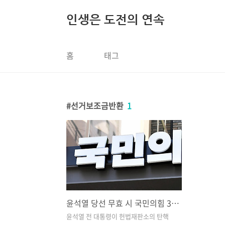
본문 바로가기
인생은 도전의 연속
홈
태그
선거보조금반환
1
윤석열 당선 무효 시 국민의힘 397억 보조금 반환? 명태균 게이트까지 정리
윤석열 전 대통령이 헌법재판소의 탄핵