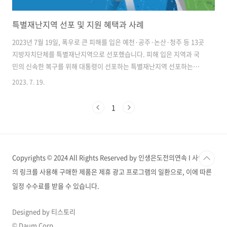
특별재난지역 선포 및 지원 혜택과 사례
2023년 7월 19일, 폭우로 큰 피해를 입은 예천·공주·논산·청주 등 13곳
지방자치단체를 특별재난지역으로 선포했습니다. 피해 입은 지역과 국
민의 신속한 복구를 위해 대통령이 선포하는 특별재난지역 선포하는데
요, 특별재난지역 선포될 경우 지원 내용과 지금까지 특별재난지역 선포
2023. 7. 19.
된 사례에 대해 알아보겠습니다. 정부의 긴급 복구 지원 약속 - 특별재난
지역 선포 긴급 복구 지원을 위한 대통령령 자연재해와 대형 사고 등의
1
재난으로 인해 큰 재정.인적 피해를 본 지방자치단체에 대해 정부 차원의
사고수습과 처리가 필요할 경우 대통령이 선포합니다. 재난 및 안전관리
기본법 제60조(특별재난지역의 선포)에 따르면 아래와 같이 정의가 되고
있습니다. ① 중앙대책본부장은 대통령령으로 정하는 규모의 재난이 발
Copyrights © 2024 All Rights Reserved by 인생은도전의연속 I 사이트
생하여 국가의 ..
의 링크를 사용해 구매한 제품은 제휴 광고 프로그램의 일환으로, 이에 따른
일정 수수료를 받을 수 있습니다.
Designed by 티스토리
© Daum Corp.