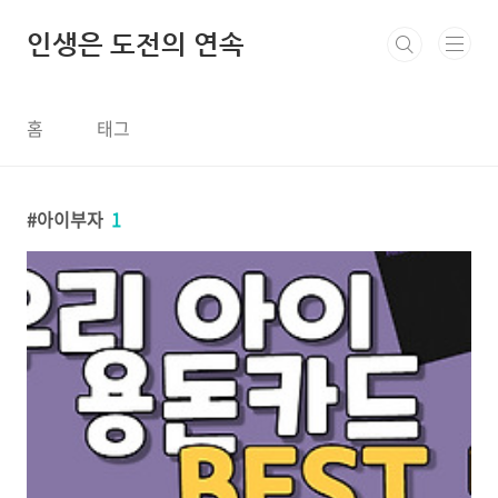
본문 바로가기
인생은 도전의 연속
홈
태그
아이부자
1