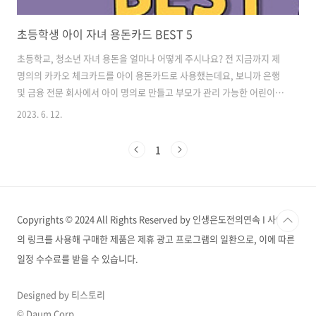
초등학생 아이 자녀 용돈카드 BEST 5
초등학교, 청소년 자녀 용돈을 얼마나 어떻게 주시나요? 전 지금까지 제
명의의 카카오 체크카드를 아이 용돈카드로 사용했는데요, 보니까 은행
및 금융 전문 회사에서 아이 명의로 만들고 부모가 관리 가능한 어린이
용돈카드 서비스를 다양하게 제공하고 있었습니다. 그래서 찾아보고 작
2023. 6. 12.
성해 보았습니다. 초등학생 아이, 자녀 용돈카드로 사용하면 좋을 카드
BEST 5. 자녀 용돈카드 궁금한데 시간 아끼시고 싶은 분들은 아래 내용
1
을 참고해 보세요. 아이쿠카 아이들 스스로 꿈을 발견하고 미래를 개척하
는데 필요한 금융을 생활 속에서 쉽고 바르게 제시하도록 만드는 것이 목
표라는 아이쿠카. 2021년 9월 베타 서비스를 시작으로 부모와 자녀가 자
연스럽게 소통을 하며 경제 교육을 받을 수 있도록 기획한 서비스입니다.
Copyrights © 2024 All Rights Reserved by 인생은도전의연속 I 사이트
아이쿠카 (..
의 링크를 사용해 구매한 제품은 제휴 광고 프로그램의 일환으로, 이에 따른
일정 수수료를 받을 수 있습니다.
Designed by 티스토리
© Daum Corp.