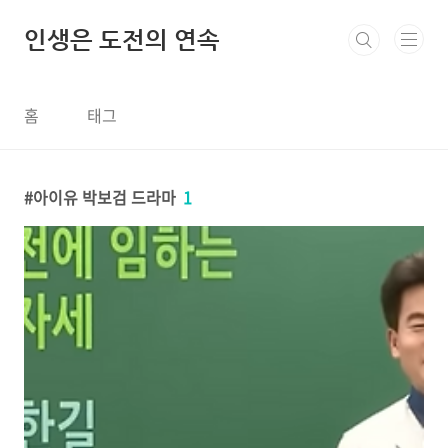
본문 바로가기
인생은 도전의 연속
홈
태그
아이유 박보검 드라마
1