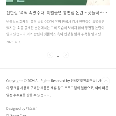
전한길 ‘폭싹 속았수다’ 특별출연 통편집 논란…넷플릭스 공식 입장은?
넷플릭스 화제작 ‘폭싹 속았수다’에 유명 한국사 강사 전한길이 특별출연
했지만, 최종 공개된 본편에서는 그의 모습이 보이지 않아 통편집 논란이
일고 있습니다.이와 관련해 넷플릭스 측이 입장을 밝혀 주목을 받고 있습
니다. "출연은 맞지만 편집됐다" 넷플릭스 공식입장2일 여러 온라인 커
2025. 4. 2.
뮤니티를 중심으로 전한길 강사가 넷플릭스 드라마 ‘폭싹 속았수다’에 출
연했지만 본편에 나오지 않았다는 글이 확산됐습니다. 실제로 전한길 본
1
인은 지난 2023년, 자신이 활동 중인 한국사 시험 커뮤니티를 통해 특별
출연 사실을 언급한 바 있습니다. 그는 극 중 아이유가 연기한 '양금명'이
창업한 온라인 강의 플랫폼 ‘에버스터디’ 관련 장면에 등장할 예정이었던
것으로 전해졌습니다. 그러나 3월 28일 공개된 4막 최종회까지도 전한..
Copyrights © 2024 All Rights Reserved by 인생은도전의연속 I 사이트
의 링크를 사용해 구매한 제품은 제휴 광고 프로그램의 일환으로, 이에 따른
일정 수수료를 받을 수 있습니다.
Designed by 티스토리
© Daum Corp.