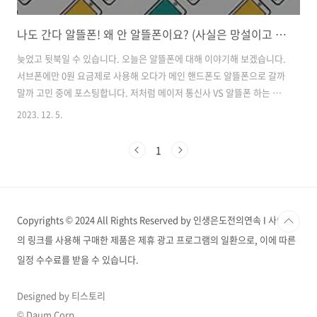
나도 간다 알뜰폰! 왜 안 알뜰폰이요? (사실은 망설이고 있음)
늦었고 뒷북일 수 있습니다. 오늘은 알뜰폰에 대해 이야기해 보겠습니다.
서브폰에만 0원 요금제로 사용해 오다가 메인 핸드폰도 알뜰폰으로 갈까
말까 고민 중에 포스팅합니다. 저처럼 메이저 통신사 VS 알뜰폰 하는 분
들에게 작은 도움이 되길 바라며 시작해 보겠습니다. 나는 왜 알뜰폰으로
2023. 12. 5.
의 이동을 고민하게 되었나? 살다 보니 이런 날이 옵니다. 통신비가 아까
워지는 날이요. 20년 넘게 별생각 없이 통신비를 지불하고 살았는데, 어
1
느 날 문득 좀 아깝다는 생각이 들었습니다. 사용하는 서브폰은 통화품
질, 통신사 CS 등 별로 따질 것이 없어서 0원 요금제나 3,000원 미만 요
금제만 몇 년간 사용하고 있는데, 지금 사용하는 메인폰은 통화도, 데이
터도, 문자도 별로 사용하지 않는데 서브폰의 20배의 요금을 내고 있습..
Copyrights © 2024 All Rights Reserved by 인생은도전의연속 I 사이트
의 링크를 사용해 구매한 제품은 제휴 광고 프로그램의 일환으로, 이에 따른
일정 수수료를 받을 수 있습니다.
Designed by 티스토리
© Daum Corp.