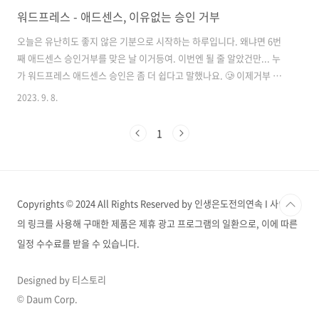
워드프레스 - 애드센스, 이유없는 승인 거부
오늘은 유난히도 좋지 않은 기분으로 시작하는 하루입니다. 왜냐면 6번
째 애드센스 승인거부를 맞은 날 이거등여. 이번엔 될 줄 알았건만... 누
가 워드프레스 애드센스 승인은 좀 더 쉽다고 말했나요. 🥲 이제거부 사
유를 알려주지도 않는 애드센스... 대체 뭘 어떻게 해야 하면 좋을까 정리
2023. 9. 8.
차원에서 작성하는 포스팅입니다. 6번의 번개같은 승인 거절 애드센스
검토 요청하고 반나절도 안지나 구글 애드센스로부터 메일을 받았습니
1
다. "애드센스를 사용하려면 사이트에서 발견된 문제를 해결해야 합니
다." 하... 그렇습니다. 승인거부입니다. 이번까지 6번째 승인거부 메일
을 받았습니다. 지금 티스토리 애드센스 승인은 작성 글 12개로 1번 신청
만에 승인을 받아 제가 좀 만만하게 생각했나 봅니다. 워드프레스 강사님
Copyrights © 2024 All Rights Reserved by 인생은도전의연속 I 사이트
들도 워드프..
의 링크를 사용해 구매한 제품은 제휴 광고 프로그램의 일환으로, 이에 따른
일정 수수료를 받을 수 있습니다.
Designed by 티스토리
© Daum Corp.