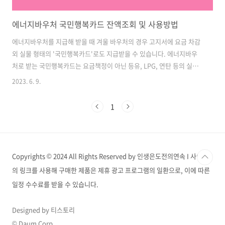
에너지바우처 국민행복카드 잔액조회 및 사용방법
에너지바우처를 지급해 받을 때 겨울 바우처의 경우 고지서에 요금 차감
외 실물 형태의 '국민행복카드'로도 지급받을 수 있습니다. 에너지바우
처로 받는 국민행복카드는 요금책정이 아닌 등유, LPG, 연탄 등의 실물
에너지를 구매할 때 사용되는데요, 아래에서 국민행복카드의 발급부터
2023. 6. 9.
사용방법, 잔액조회까지 알아보겠습니다. ▼ 먼저, 에너지바우처에대해
궁금하시다면 아래 포스팅을 참고해주세요. 에너지바우처 대상 기간 방
1
법 신청 바로가기 에너지바우처 대상 기간 방법 신청 바로가기 무덥고 습
한 한여름을 대비해 한국에너지공단에서 에너지바우처 지원사업을 진행
합니다. 에너지바우처 지원사업으로 시원한 여름은 물론 따뜻한 겨울까
지 4인 세대 기준으로 년간 최대 297,600 gotrygo.com 에너지바우처
Copyrights © 2024 All Rights Reserved by 인생은도전의연속 I 사이트
에서 사용하는 국민행..
의 링크를 사용해 구매한 제품은 제휴 광고 프로그램의 일환으로, 이에 따른
일정 수수료를 받을 수 있습니다.
Designed by 티스토리
© Daum Corp.