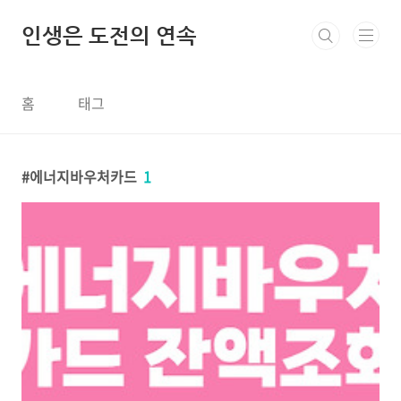
본문 바로가기
인생은 도전의 연속
홈
태그
에너지바우처카드
1