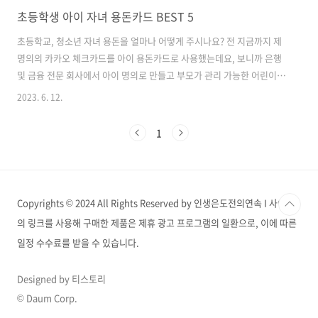
초등학생 아이 자녀 용돈카드 BEST 5
초등학교, 청소년 자녀 용돈을 얼마나 어떻게 주시나요? 전 지금까지 제
명의의 카카오 체크카드를 아이 용돈카드로 사용했는데요, 보니까 은행
및 금융 전문 회사에서 아이 명의로 만들고 부모가 관리 가능한 어린이
용돈카드 서비스를 다양하게 제공하고 있었습니다. 그래서 찾아보고 작
2023. 6. 12.
성해 보았습니다. 초등학생 아이, 자녀 용돈카드로 사용하면 좋을 카드
BEST 5. 자녀 용돈카드 궁금한데 시간 아끼시고 싶은 분들은 아래 내용
1
을 참고해 보세요. 아이쿠카 아이들 스스로 꿈을 발견하고 미래를 개척하
는데 필요한 금융을 생활 속에서 쉽고 바르게 제시하도록 만드는 것이 목
표라는 아이쿠카. 2021년 9월 베타 서비스를 시작으로 부모와 자녀가 자
연스럽게 소통을 하며 경제 교육을 받을 수 있도록 기획한 서비스입니다.
Copyrights © 2024 All Rights Reserved by 인생은도전의연속 I 사이트
아이쿠카 (..
의 링크를 사용해 구매한 제품은 제휴 광고 프로그램의 일환으로, 이에 따른
일정 수수료를 받을 수 있습니다.
Designed by 티스토리
© Daum Corp.