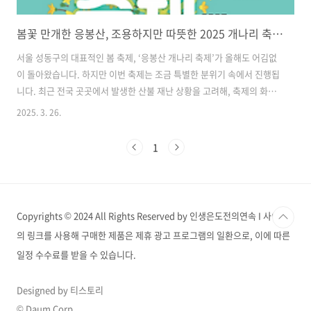
봄꽃 만개한 응봉산, 조용하지만 따뜻한 2025 개나리 축제 개막
서울 성동구의 대표적인 봄 축제, ‘응봉산 개나리 축제’가 올해도 어김없
이 돌아왔습니다. 하지만 이번 축제는 조금 특별한 분위기 속에서 진행됩
니다. 최근 전국 곳곳에서 발생한 산불 재난 상황을 고려해, 축제의 화려
함보다는 이재민에게 위로와 희망을 전하는 따뜻한 행사로 기획되었기
2025. 3. 26.
때문입니다. 응봉산, 서울에서 가장 먼저 봄을 알리는 곳응봉산(海印山)
은 성동구 금호동과 응봉동 사이에 위치한 높이 81m의 바위산으로, 한
1
강과 서울숲을 조망할 수 있는 도심 속 대표 봄꽃 명소입니다. 매년 3월
말이면 산 전체가 개나리로 뒤덮이며 서울에서 가장 먼저 봄이 시작되는
곳으로 많은 이들이 찾는 곳이기도 하죠. 정원오 성동구청장은 “최근 산
불로 피해를 입은 많은 분들에게 작은 위로와 희망의 메시지를 전하고자
Copyrights © 2024 All Rights Reserved by 인생은도전의연속 I 사이트
올해 축제를..
의 링크를 사용해 구매한 제품은 제휴 광고 프로그램의 일환으로, 이에 따른
일정 수수료를 받을 수 있습니다.
Designed by 티스토리
© Daum Corp.