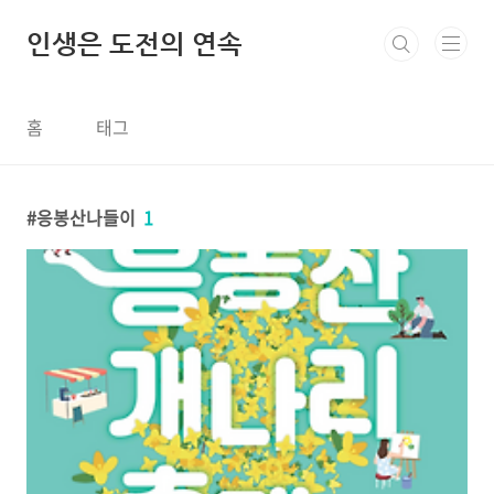
본문 바로가기
인생은 도전의 연속
홈
태그
응봉산나들이
1