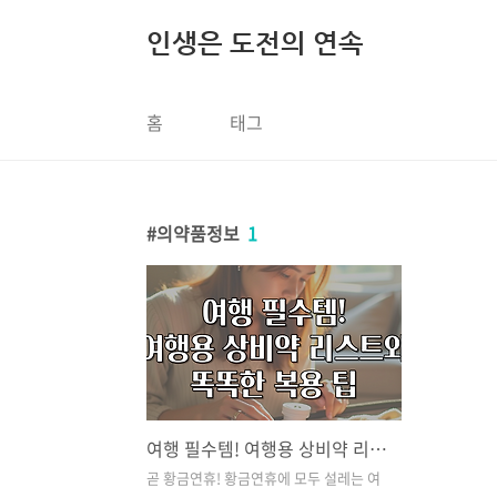
본문 바로가기
인생은 도전의 연속
홈
태그
의약품정보
1
여행 필수템! 여행용 상비약 리스트와 똑똑한 복용 팁
곧 황금연휴! 황금연휴에 모두 설레는 여