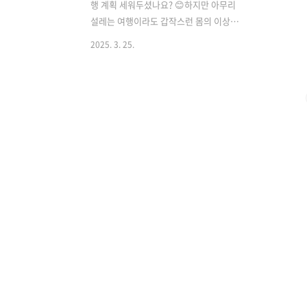
행 계획 세워두셨나요? 😊하지만 아무리
설레는 여행이라도 갑작스런 몸의 이상이
나 예기치 못한 사고가 생기면 즐거움이
2025. 3. 25.
반감될 수 있어요. 그래서 여행용 상비약
은 꼭 챙겨야 할 필수템 중 하나입니다. 오
늘 포스팅에서 여행용 상비약에 대한 꼭
필요한 정보만 콕콕 짚어드릴게요. 여행
전 반드시 챙겨야 할 상비약은?여행을 떠
나기 전에는 갑작스러운 질병이나 사고에
대비해 상비약을 준비하는 것이 좋습니
다.기본적으로 챙겨야 할 약으로는 두통
이나 근육통에 쓰는 해열·진통제, 설사나
소화불량에 대비한 지사제와 소화제, 감
기 증상 완화를 위한 종합감기약이 있습
니다. 또한 상처 소독을 위한 소독약과 연
고, 벌레 물림을 예방하는 모기 기피제, 이
동 시 멀미를 막아주는 멀미약도 유용합
니..