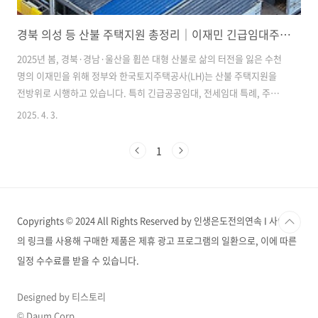
경북 의성 등 산불 주택지원 총정리｜이재민 긴급임대주택 신청 방법부터 전세임대 특례, 모듈러
2025년 봄, 경북·경남·울산을 휩쓴 대형 산불로 삶의 터전을 잃은 수천
명의 이재민을 위해 정부와 한국토지주택공사(LH)는 산불 주택지원을
전방위로 시행하고 있습니다. 특히 긴급공공임대, 전세임대 특례, 주택
복구 융자에 이어, 최근에는 모듈러 주택(조립식 임시주택) 설치까지 본
2025. 4. 3.
격화되어, 피해 주민들의 빠른 일상 회복을 돕고 있습니다. 산불 피해 이
재민, 집 걱정 덜 수 있을까? 긴급지원주택 제도2025년 산불 피해로 삶의
1
터전을 잃은 이재민들을 위해 정부가 산불 주택지원 대책을 신속하게 마
련했습니다. 국토교통부와 한국토지주택공사(LH)는 울산, 경북, 경남 지
역을 중심으로 긴급지원주택을 제공하고 있으며, 초기 2년간 무상 거주
가 가능한 공공임대주택뿐 아니라 전세임대주택 특례도 함께 시행 중입
Copyrights © 2024 All Rights Reserved by 인생은도전의연속 I 사이트
니다. ..
의 링크를 사용해 구매한 제품은 제휴 광고 프로그램의 일환으로, 이에 따른
일정 수수료를 받을 수 있습니다.
Designed by 티스토리
© Daum Corp.