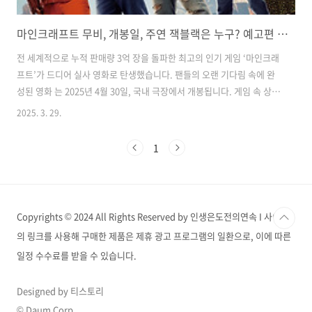
마인크래프트 무비, 개봉일, 주연 잭블랙은 누구? 예고편 보기
전 세계적으로 누적 판매량 3억 장을 돌파한 최고의 인기 게임 ‘마인크래
프트’가 드디어 실사 영화로 탄생했습니다. 팬들의 오랜 기다림 속에 완
성된 영화 는 2025년 4월 30일, 국내 극장에서 개봉됩니다. 게임 속 상상
력을 가득 담은 ‘블록’버스터 어드벤처가 어떻게 현실 세계로 펼쳐질지
2025. 3. 29.
기대를 모으고 있습니다. 네모난 세계 '오버월드'에서 벌어지는 모험이
번 영화는 ‘오버월드’라 불리는 마인크래프트 세계를 배경으로 합니다.
1
평범한 인물 가렛, 나탈리, 던, 헨리 네 사람이 우연히 손에 넣은 마법 큐
브를 통해 현실에서 오버월드로 빨려 들어가며 이야기가 시작되죠. 이곳
에서 그들은 채굴을 꿈꾸던 스티브를 만나 함께 팀을 이루고, 오버월드를
위협하는 ‘피글린 군단’에 맞서 싸우는 모험을 펼칩니다. 게임의 세계관..
Copyrights © 2024 All Rights Reserved by 인생은도전의연속 I 사이트
의 링크를 사용해 구매한 제품은 제휴 광고 프로그램의 일환으로, 이에 따른
일정 수수료를 받을 수 있습니다.
Designed by 티스토리
© Daum Corp.