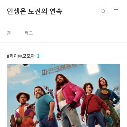
본문 바로가기
인생은 도전의 연속
홈
태그
제이슨모모아
1