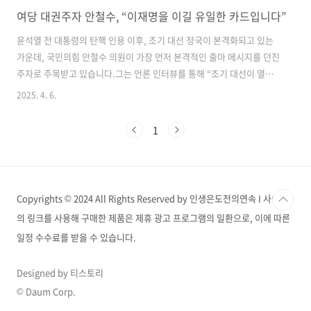
여당 대권주자 안철수, “이재명을 이길 유일한 카드입니다”
윤석열 전 대통령의 탄핵 인용 이후, 조기 대선 정국이 본격화되고 있는
가운데, 국민의힘 안철수 의원이 가장 먼저 본격적인 출마 메시지를 던진
주자로 주목받고 있습니다.그는 언론 인터뷰를 통해 “조기 대선이 열린
다면, 이재명 대표를 이길 수 있는 유일한 후보는 나”라고 강조하며, 본인
2025. 4. 6.
의 경쟁력을 강하게 어필하고 나섰습니다. 안철수 의원 프로필 및 정치
경력출생: 1962년 2월 26일, 부산광역시 출생학력: 서울대학교 의과대
1
학 졸업 / 펜실베이니아대 와튼스쿨 MBA 및 공학박사경력 요약:국내 1
세대 백신 ‘V3’ 개발자 / 안철수컴퓨터바이러스연구소(현 안랩) 창업서울
대 융합과학기술대학원 석좌교수제18대 대통령 선거 후보(2012, 단일화
로 사퇴)제19대 대통령 선거 국민의당 후보 (득표율 21.4%, ..
Copyrights © 2024 All Rights Reserved by 인생은도전의연속 I 사이트
의 링크를 사용해 구매한 제품은 제휴 광고 프로그램의 일환으로, 이에 따른
일정 수수료를 받을 수 있습니다.
Designed by 티스토리
© Daum Corp.