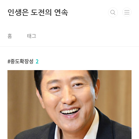
본문 바로가기
인생은 도전의 연속
홈
태그
중도확장성
2