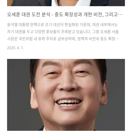
오세훈 대권 도전 분석 - 중도 확장성과 개헌 비전, 그리고 논란까지
윤석열 대통령 탄핵으로 조기 대선이 현실화된 가운데, 여권 내부에서는
차기 대권을 두고 다양한 후보들이 주목받고 있습니다. 그중 오세훈 서울
시장은 국민의힘 내 유력 주자로 급부상하며, 정책적 비전과 중도 확장
전략을 통해 본선 경쟁력을 강화하고 있습니다.이번 포스팅에서는 오세
2025. 4. 7.
훈 후보의 정책과 철학, 정치적 입지, 강점과 약점, 중도 이미지가 미치는
영향까지 통합적으로 정리해봅니다. 오세훈 서울시장 프로필 및 정치 경
력출생: 1961년 1월 4일, 서울특별시학력: 대일고등학교 졸업, 고려대학
교 법학과 학사, 고려대학교 대학원 법학석사경력 요약:2000년 제16대
국회의원(비례대표, 한나라당)2006년 제33대 서울특별시장(초선)2010
년 제34대 서울특별시장(재선)2021년 제38대 서울특별시장 재보궐선..