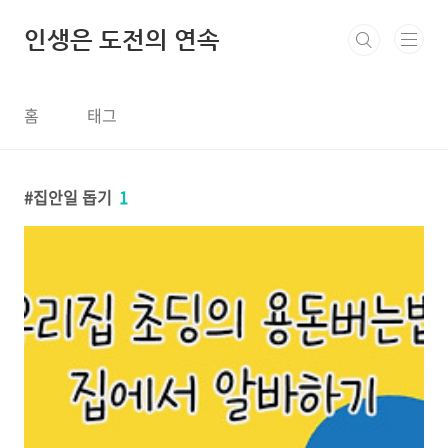
본문 바로가기
인생은 도전의 연속
홈
태그
집안일 돕기
1