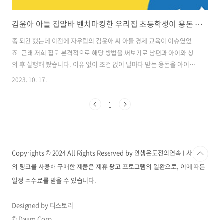
김윤아 아들 집알바 벤치마킹한 우리집 초등학생이 용돈 버는 방법
좀 되긴 했는데 이전에 자우림의 김윤아 씨 아들 경제 교육이 이슈였었
죠. 근래 저희 집도 본격적으로 해당 방법을 써보기로 남편과 아이와 상
의 후 실행해 봤습니다. 이유 없이 조건 없이 달마다 받는 용돈을 아이가
개념 없이 소비하는 데 있었고, 방법을 변경한 뒤 조금은 긍정적인 변화
2023. 10. 17.
가 생겼습니다. 어떻게 변했는지 자세히 이야기해보겠습니다. 상단 도입
대가 없이 그냥 받던 기존 용돈 초등학교 4학년, 한 달 3만 원 우리 집 1호
1
기는 올해 초등학교 4학년으로 올해 초쯤부터 매달 용돈을 3만 원씩 받고
있었습니다. 처음엔 마땅한 초등학생 용돈카드를 찾지 못해 제 명의의 카
카오 체크카드에 용돈을 지급하다가, 얼마 전부터 카카오뱅크의 카카오
mini가 7살부터 사용할 수 있도록 바뀐 뒤로부터 아이 명의의 카카오
Copyrights © 2024 All Rights Reserved by 인생은도전의연속 I 사이트
m..
의 링크를 사용해 구매한 제품은 제휴 광고 프로그램의 일환으로, 이에 따른
일정 수수료를 받을 수 있습니다.
Designed by 티스토리
© Daum Corp.