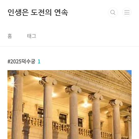
본문 바로가기
인생은 도전의 연속
홈
태그
2025덕수궁
1