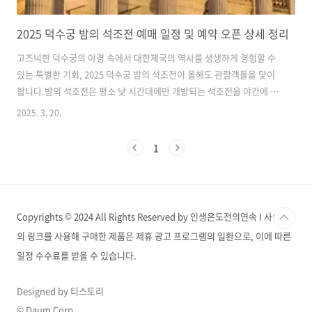
2025 덕수궁 밤의 석조전 예매 일정 및 예약 오픈 상세 정리
고즈넉한 덕수궁의 야경 속에서 대한제국의 역사를 생생하게 경험할 수
있는 특별한 기회, 2025 덕수궁 밤의 석조전이 올해도 관람객들을 맞이
합니다.밤의 석조전은 평소 낮 시간대에만 개방되는 석조전을 야간에 특
별히 개방하여, 아름다운 조명 아래 더욱 빛나는 서양식 석조 건축과 함
2025. 3. 20.
께 대한제국 황실의 품격을 느낄 수 있도록 구성된 행사입니다. 내부 관
람뿐 아니라, 황실 문화를 체험할 수 있는 다채로운 프로그램과 음악 공
1
연까지 준비되어 있어 더욱 인기가 높습니다.이번 글에서는 2025 덕수궁
밤의 석조전 예매 일정과 예약 방법, 방문 전 꼭 알아두어야 할 꿀팁까지
꼼꼼히 안내해 드리겠습니다. 2025 덕수궁 밤의 석조전 예매 일정덕수궁
밤의 석조전은 예약자에 한해 관람이 가능한 프로그램으로, 다음과 같은
Copyrights © 2024 All Rights Reserved by 인생은도전의연속 I 사이트
일정으..
의 링크를 사용해 구매한 제품은 제휴 광고 프로그램의 일환으로, 이에 따른
일정 수수료를 받을 수 있습니다.
Designed by 티스토리
© Daum Corp.