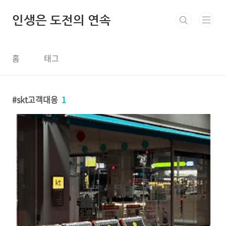
본문 바로가기
인생은 도전의 연속
홈
태그
skt고객대응
1