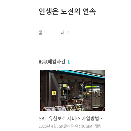
본문 바로가기
인생은 도전의 연속
홈
태그
skt해킹사건
1
SKT 유심보호 서비스 가입방법 유심 무상 신청 방법
2025년 4월, SK텔레콤 유심(USIM) 해킹