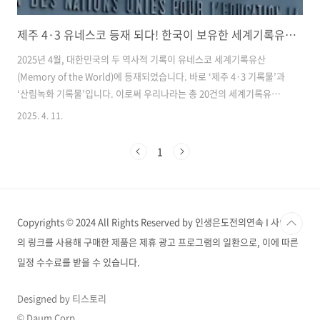
제주 4·3 유네스코 등재 되다! 한국이 보유한 세계기록유산 20건은?
2025년 4월, 대한민국의 두 역사적 기록이 유네스코 세계기록유산
(Memory of the World)에 등재되었습니다. 바로 ‘제주 4·3 기록물’과
‘산림녹화 기록물’입니다. 이로써 우리나라는 총 20건의 세계기록유산을
보유한 국가가 되었습니다. 며칠 전 4월 3일, 제주 4・3 사건에 대한 포
2025. 4. 11.
스팅을 했던 것이 기억나는데, 이어서 오늘은 이 기쁘고 벅차오르는 소식
을 정리해 보겠습니다. 2025년 4월 10일, 제주 4.3, 유네스코 세계기록
1
유산 등제제221차 유네스코 집행이사회는 프랑스 현지 시각 4월 10일
오후 11시 5분, ‘진실을 밝히다: 제주 4·3 아카이브(Revealing Truth:
Jeju 4·3 Archives)’의 등재를 승인했습니다. 당초 4월 14일 발표될 예
정이었지만, 예..
Copyrights © 2024 All Rights Reserved by 인생은도전의연속 I 사이트
의 링크를 사용해 구매한 제품은 제휴 광고 프로그램의 일환으로, 이에 따른
일정 수수료를 받을 수 있습니다.
Designed by 티스토리
© Daum Corp.