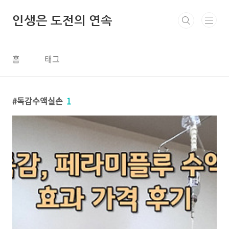
본문 바로가기
인생은 도전의 연속
홈
태그
독감수액실손
1