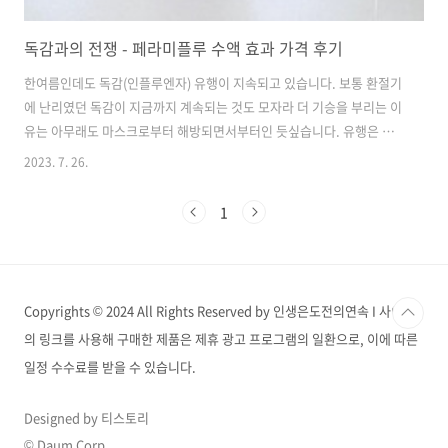
독감과의 전쟁 - 페라미플루 수액 효과 가격 후기
한여름인데도 독감(인플루엔자) 유행이 지속되고 있습니다. 보통 환절기
에 난리였던 독감이 지금까지 계속되는 것도 모자라 더 기승을 부리는 이
유는 아무래도 마스크로부터 해방되면서부터인 듯싶습니다. 유행은 반
드시 겪어봐야 하는 것이 도리인 줄 아는 우리 집 아이들도(😢) 독감 유행
2023. 7. 26.
에 편승했습니다. 하지만 독하게도 일주일을 알아누웠던 예전과는 다르
게 단 2일 만에 회복증상을 보이고 3일째 오후부터 일상생활을 할 수 있
1
었습니다. 바로 독감 수액 페라미플루 덕분이었는데요, 관련 내용을 공유
드리겠습니다. 독감의 증상 아래 증상은 A형 독감을 겪은 아이에게 나타
난 증상 위주로 작성되었습니다. 대체적으로 독감 증상이 다들 비슷하지
만 상황과 누가 걸리느냐에 따라 증상이 다를 수 있습니다. 고열없이 독
Copyrights © 2024 All Rights Reserved by 인생은도전의연속 I 사이트
감 증상이 발현되었다는..
의 링크를 사용해 구매한 제품은 제휴 광고 프로그램의 일환으로, 이에 따른
일정 수수료를 받을 수 있습니다.
Designed by 티스토리
© Daum Corp.