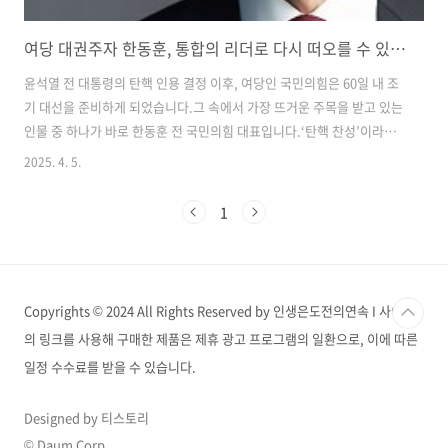
여당 대권주자 한동훈, 통합의 리더로 다시 떠오를 수 있을까?
윤석열 전 대통령의 탄핵 인용 결정 이후, 여당인 국민의힘은 60일 내 조
기 대선을 준비하게 되었습니다.그 속에서 가장 뜨거운 주목을 받고 있는
인물 중 하나가 바로 한동훈 전 국민의힘 대표입니다.‘탄핵 찬성’이라는
정치적 결단을 내렸던 그는, 이번엔 보수 통합과 미래 지향적 리더십을
2025. 4. 5.
내세우며 본격적인 대선 행보에 나설 준비를 하고 있는 것으로 보입니
다. 한동훈 전 국민의힘 대표 프로필 및 정치 경력출생: 1973년 4월 9일,
1
강원도 춘천학력: 서울대 법대 졸업 / 사법시험 합격(연수원 27기)주요
경력:서울중앙지검 3차장검사법무부 검찰국장윤석열 검찰총장 시절 핵
심 참모제69대 법무부 장관 (윤석열 정부 초대 내각)제1기 윤석열 정부
국민의힘 당 대표현재 여권 유력 대권주자검찰 내 대표적인 ‘엘리트 ..
Copyrights © 2024 All Rights Reserved by 인생은도전의연속 I 사이트
의 링크를 사용해 구매한 제품은 제휴 광고 프로그램의 일환으로, 이에 따른
일정 수수료를 받을 수 있습니다.
Designed by 티스토리
© Daum Corp.