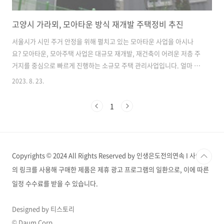
고양시 가라뫼, 모아타운 방식 재개발 주택정비 추진
서울시가 시민 주거 안정을 위해 펼치고 있는 모아타운 사업을 아시나
요? 모아타운, 모아주택 사업은 대규모 재개발, 재건축이 어려운 저층 주
거지를 중심으로 빠르게 진행하는 소규모 주택 관리사업입니다. 얼마 전
서울시의 모아타운을 벤치마킹한 고양시 가라뫼 지역에서도 소규모 주
2023. 8. 23.
택정비 추진 소식이 들렸는데요. 해당 소식을 간단히 알아보겠습니다. 모
아타운, 모아주택 이란? 서울시 소규모 주택 관리 사업 서울시는 현재 주
1
택개발정비 사업인 모아타운, 모아주택 개발이 한참입니다. 서울시 24개
자치구의 총 67개소 지역이 대상지로 선정된 이후 최초 시범사업 구역으
로 지정된 강북구 번동의 경우 2024년 상반기 공사 진행 예정을 앞두고
있습니다. "빠르게 새집 짓고, 살던 동네 그대로" 대규모 재개발이 어려
Copyrights © 2024 All Rights Reserved by 인생은도전의연속 I 사이트
운 노후 저층..
의 링크를 사용해 구매한 제품은 제휴 광고 프로그램의 일환으로, 이에 따른
일정 수수료를 받을 수 있습니다.
Designed by 티스토리
© Daum Corp.