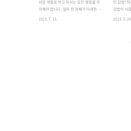
쉬운 계절로 먹고 마시는 모든 행동을 주
인 김밥! 
의해야 합니다. 얼마 전 첫째가 미세한 장
김밥이 식중
염 증상으로 고열과 설사로 3일 밤낮을 고
장 내일 체
2023. 7. 13.
2023. 5. 24
생하면서 각별히 주의해야겠구나 생각이
달라고 조르
들었는데요, 특히 삼복더위가 시작되는 7
엄마에게 
월 닭고기와 삼계탕, 오리고기 등 소비가
게, 쉬지 않
증가하면서 닭에서 발생되는 캠필로박터
려드리겠습니
식중독이 이슈가 되고 있습니다. 닭고기·
물로, 충분
삼계탕 요리의 캠필로박터 식중독, 어떻
록 따뜻한 
게 대처해야하면 좋을지 확인해 보겠습니
는 맛소금)
다. 캠필로박터 식중독? 가금류, 야생동물
따뜻한 봄이
의 장내에서 증식 감염성 설사질환의 대
은 단촛물로
표적인 원인이 되는 식중독균으로 대게
배합초, 단
닭, 칠면조, 오리와 같은 가금류나 오염된
하는 방법은
식품, 조리도구 등에 의해 2차로 감염될
식초3, 설탕
수 있습니다. 야생동물과 가축의 장내에
이 있으면 설
서 증식하고 42℃ 이상 온도에서 급속으
니다. 설탕 
로 ..