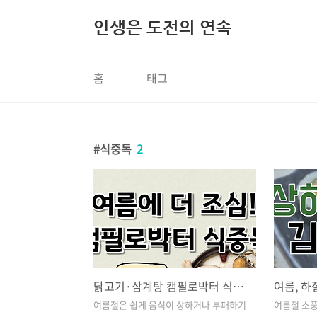
본문 바로가기
인생은 도전의 연속
홈
태그
식중독
2
닭고기·삼계탕 캠필로박터 식중독, 어떻게 대처할까?
여름철은 쉽게 음식이 상하거나 부패하기
여름철 소풍