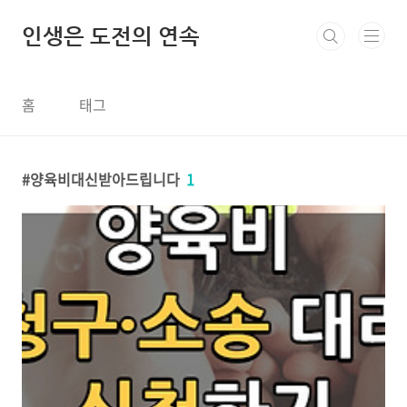
본문 바로가기
인생은 도전의 연속
홈
태그
양육비대신받아드립니다
1