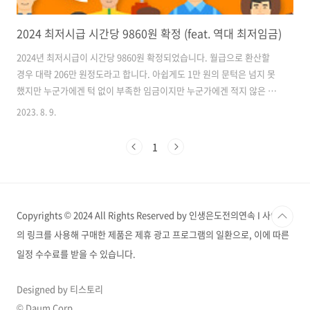
2024 최저시급 시간당 9860원 확정 (feat. 역대 최저임금)
2024년 최저시급이 시간당 9860원 확정되었습니다. 월급으로 환산할
경우 대략 206만 원정도라고 합니다. 아쉽게도 1만 원의 문턱은 넘지 못
했지만 누군가에겐 턱 없이 부족한 임금이지만 누군가에겐 적지 않은 금
액임은 분명합니다. 최저시급이란 어떻게 탄생되었고 또 지금까지 매년
2023. 8. 9.
최저임금은 어떻게 변화되어 왔는지 함께 살펴보겠습니다. 최저시급(최
저임금) 이란? 근로자의 최하 임금을 보장하는 보호 제도 최저시급이라
1
는 말이 친숙하지만 사실 최저임금이라는 단어로 통용되고 있습니다. 최
저임금은 말 그대로 임금 가운데 가장 낮은 금액 입니다. 임금의 최저 수
준을 정해 일하는 근로자에게 해당 수준 이상의 임금을 지급하도록 하는
제도로 노동 시 시간당 지급되는 금액은 최저임금보다 낮을 수 없도록 법
Copyrights © 2024 All Rights Reserved by 인생은도전의연속 I 사이트
으로 지정해 놓은 ..
의 링크를 사용해 구매한 제품은 제휴 광고 프로그램의 일환으로, 이에 따른
일정 수수료를 받을 수 있습니다.
Designed by 티스토리
© Daum Corp.