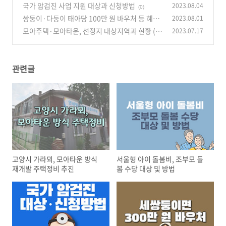
법
국가 암검진 사업 지원 대상과 신청방법
2023.08.04
(0)
(0)
쌍둥이·다둥이 태아당 100만 원 바우처 등 혜택
2023.08.01
확대
모아주택·모아타운, 선정지 대상지역과 현황 (1
2023.07.17
(0)
0.04 대상지 업뎃)
(0)
관련글
고양시 가라뫼, 모아타운 방식
서울형 아이 돌봄비, 조부모 돌
재개발 주택정비 추진
봄 수당 대상 및 방법