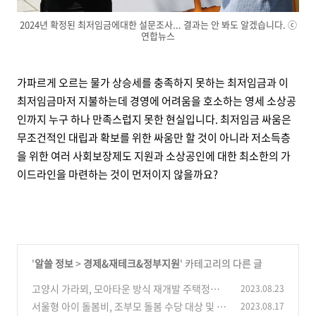
2024년 확정된 최저임금에대한 설문조사... 결과는 안 봐도 알겠습니다. ⓒ
연합뉴스
가파르게 오르는 물가 상승세를 충족하지 못하는 최저임금과 이
최저임금마저 지불하는데 경영에 어려움을 호소하는 영세 소상공
인까지 누구 하나 만족스럽지 못한 현실입니다. 최저임금 싸움은
무조건적인 대립과 확보를 위한 싸움만 할 것이 아니라 저소득층
을 위한 여러 사회보장제도 지원과 소상공인에 대한 최소한의 가
이드라인을 마련하는 것이 먼저이지 않을까요?
'
알쓸 정보
>
경제&재테크&정부지원
' 카테고리의 다른 글
고양시 가라뫼, 모아타운 방식 재개발 주택정비
2023.08.23
추진
서울형 아이 돌봄비, 조부모 돌봄 수당 대상 및 방
2023.08.17
(1)