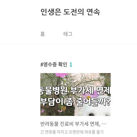
본문 바로가기
인생은 도전의 연속
홈
태그
영수증 확인
1
반려동물 진료비 부가세 면제, 부담이 좀 줄어들까? (영수증 확인 필수)
긴 연휴를 마치고 오랜만에 여유를 즐기