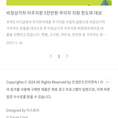
비정상거처 이주지원 5천만원 무이자 지원 한도와 대상
주택도시기금에서 주거취약계층 주거지원 사업의 일환으로 비정상거처
거주하는 분들을 대상으로 한 비정상거처 이주지원 버팀목전세자금 대
출을 진행하고 있습니다. 쪽빵, 고시원, 여인숙, 반지하 등 거주하는 분에
게 최대 5,000만원까지 무이자로 전세자금을 지원합니다. 대상과 신청
2023. 6. 18.
방법을 함께 알아보겠습니다. 버팀목 전세자금 지원 대상은? 비정상거처
거주자가 정확히 뭔가요? 국토교통부와 주택도시기금은 비정상거처에 3
1
개월 이상 거주 중인 무주택 세대주를 대상으로 지원하며, 정확히는 1.
주택임대차계약을 체결하고 임차보증금의 5% 이상을 지불하고 2. 대출
신청일 현재 비정상거처에 거주중인 세대주에게 실행되는 주택전세자금
대출입니다. 비정상거처라고 하니 아리송 하실텐데요, 비정상거처란 주
Copyrights © 2024 All Rights Reserved by 인생은도전의연속 I 사이트
거취약계층 주거지원 업무처리지침 ..
의 링크를 사용해 구매한 제품은 제휴 광고 프로그램의 일환으로, 이에 따른
일정 수수료를 받을 수 있습니다.
Designed by 티스토리
© Daum Corp.