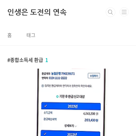
본문 바로가기
인생은 도전의 연속
홈
태그
종합소득세 환급
1