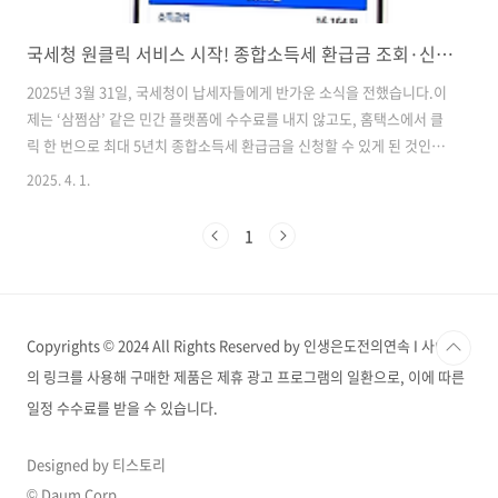
국세청 원클릭 서비스 시작! 종합소득세 환급금 조회·신청·지급일 총정리
2025년 3월 31일, 국세청이 납세자들에게 반가운 소식을 전했습니다.이
제는 ‘삼쩜삼’ 같은 민간 플랫폼에 수수료를 내지 않고도, 홈택스에서 클
릭 한 번으로 최대 5년치 종합소득세 환급금을 신청할 수 있게 된 것인데
요. 그 이름도 간단한 ‘원클릭’ 서비스! 도대체 어떤 서비스인지, 어떻게
2025. 4. 1.
이용하면 되는지 지금부터 정리해드립니다. 국세청 '원클릭' 서비스
란?‘원클릭’은 국세청이 제공하는 무료 종합소득세 환급 신청 서비스입
1
니다. 기한 후 신고를 놓친 납세자들이 환급 혜택을 놓치지 않도록국세청
이 자동 계산한 금액을 납세자에게 안내하고, 클릭 한 번으로 신청까지
가능하게 만든 시스템입니다. 기존에 삼쩜삼, 세이브잇(토스), 비즈넷 같
은 민간 세무 플랫폼은 환급액의 10~20% 수수료를 부과했지만, 원클릭
Copyrights © 2024 All Rights Reserved by 인생은도전의연속 I 사이트
은 수..
의 링크를 사용해 구매한 제품은 제휴 광고 프로그램의 일환으로, 이에 따른
일정 수수료를 받을 수 있습니다.
Designed by 티스토리
© Daum Corp.