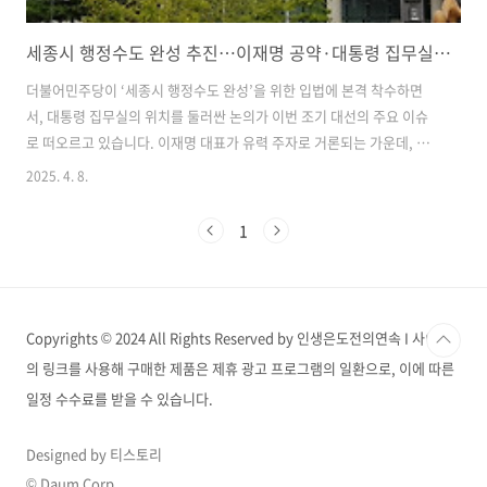
세종시 행정수도 완성 추진…이재명 공약·대통령 집무실 이전 논의
더불어민주당이 ‘세종시 행정수도 완성’을 위한 입법에 본격 착수하면
서, 대통령 집무실의 위치를 둘러싼 논의가 이번 조기 대선의 주요 이슈
로 떠오르고 있습니다. 이재명 대표가 유력 주자로 거론되는 가운데, 그
는 이미 지난 20대 대선에서 세종을 행정수도로 법률에 명문화하겠다고
2025. 4. 8.
공약한 바 있으며, 이번에도 관련 입법과 공약화를 직접 지시한 것으로
확인됐습니다. 신행정수도법 재추진... 22년 만의 시도민주당 충청권 의
1
원들을 중심으로 ‘신행정수도 건설특별조치법’(이하 신행정수도법)이 이
르면 이달 중 발의될 예정입니다. 강준현, 복기왕 의원 등은 해당 법안을
통해 대한민국의 행정수도를 세종시로 명시하고, 대통령 집무실과 일부
행정부처의 완전 이전을 추진할 방침입니다.이재명 대표는 지난 2월 말
Copyrights © 2024 All Rights Reserved by 인생은도전의연속 I 사이트
비공개 간부회의..
의 링크를 사용해 구매한 제품은 제휴 광고 프로그램의 일환으로, 이에 따른
일정 수수료를 받을 수 있습니다.
Designed by 티스토리
© Daum Corp.