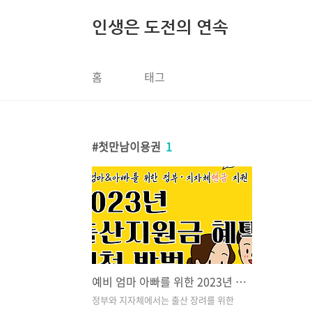
본문 바로가기
인생은 도전의 연속
홈
태그
첫만남이용권
1
예비 엄마 아빠를 위한 2023년 출산지원금 혜택, 신청 방법
정부와 지자체에서는 출산 장려를 위한