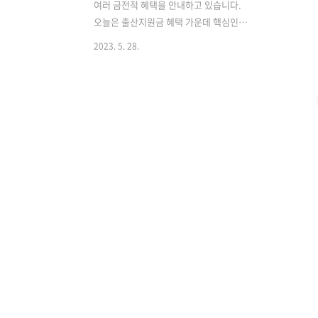
여러 금전적 혜택을 안내하고 있습니다.
오늘은 출산지원금 혜택 가운데 핵심인
임신바우처, 출산장려금, 첫 만남이용권,
2023. 5. 28.
부모급여, 아동수당 등에 대해 얼마나, 어
떻게 신청하고 사용하는지 알아보겠습니
다. 먼저, 아래 안내할 모든 출산 지원 혜
택은 정부24 홈페이지를 통해 한 번에 신
청할 수 있습니다. (임신바우처 제외) ▼
정부 24 행복출산 원스톱 서비스 바로가
기 행복출산 | 원스톱/생애주기/꾸러미 서
비스 | 정부24 부모급여·양육수당·아동
수당·첫만남 이용권·출산가구/다자녀 전
기료 경감·다자녀 도시가스/지역난방비
경감·KTX다자녀 행복 등 공통 항목 외 지
자체 지원금 통합신청 가능합니다.
www.gov.kr 1. 임신바우처 병원에서 감
격스러운 임신 소식을 듣고 가장 먼..