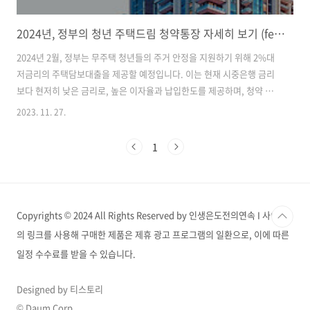
2024년, 정부의 청년 주택드림 청약통장 자세히 보기 (feat. 주택드림 대출)
2024년 2월, 정부는 무주택 청년들의 주거 안정을 지원하기 위해 2%대
저금리의 주택담보대출을 제공할 예정입니다. 이는 현재 시중은행 금리
보다 현저히 낮은 금리로, 높은 이자율과 납입한도를 제공하며, 청약 당
첨 시 저금리 대출 혜택이 주어집니다. 추가로, 결혼 및 출산 시 추가 금리
2023. 11. 27.
혜택이 제공되는데요, 자세히 알아보겠습니다. 2024년 청년 주거 지원
정책 - 청년 주택드림 청약통장 2024년 2월, 한국 정부는 무주택 청년들
1
을 위해 획기적인 주거 안정 지원 정책을 발표할 예정입니다. 이 정책의
핵심은 2%대의 저금리 주택담보대출과 새로운 '청년 주택드림 청약통
장'입니다. 현재 시중은행의 평균 주택담보대출 금리가 5~6%대임을 고
려할 때, 이는 청년들에게 내 집 마련에 있어서 엄청난 지원 내용입니다..
Copyrights © 2024 All Rights Reserved by 인생은도전의연속 I 사이트
의 링크를 사용해 구매한 제품은 제휴 광고 프로그램의 일환으로, 이에 따른
일정 수수료를 받을 수 있습니다.
Designed by 티스토리
© Daum Corp.