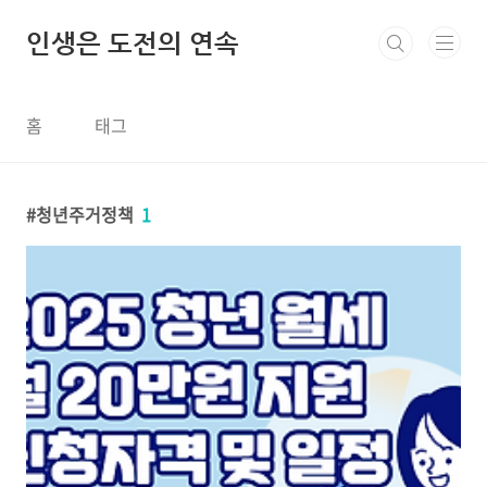
본문 바로가기
인생은 도전의 연속
홈
태그
청년주거정책
1