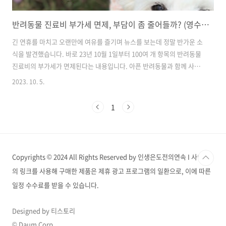
반려동물 진료비 부가세 면제, 부담이 좀 줄어들까? (영수증 확인 필수)
긴 연휴를 마치고 오랜만에 여유를 즐기며 뉴스를 보는데 정말 반가운 소
식을 발견했습니다. 바로 23년 10월 1일부터 100여 개 항목의 반려동물
진료비의 부가세가 면제된다는 내용입니다. 아픈 반려동물과 함께 사는
견주 입장으로 너무 기대되는 소식인데요, 자세히 알아보겠습니다. 천차
2023. 10. 5.
만별 진료비를 조절 후 가격 표준화가 목표 몰랐는데 지금까지 사실 예방
접종, 중성화 수술 등 일부 항목은 부가세 면제 대상이었다고 합니다. 정
1
말 몰랐습니다. 설명해주는 곳도 없고 워낙 비싸게만 느껴진 데다가, 동
물 진료비에 대한 기준선이 없으니 청구되는 대로 지불할 수밖에 없었죠.
또 동물병원마다 가격도 천차만별이었습니다. 정확한 진료비 고시가 없
기 때문이죠. 귀 염증 주사 2대, 약 3일분을 똑같이 받아왔을 때도 A병원
Copyrights © 2024 All Rights Reserved by 인생은도전의연속 I 사이트
에서는..
의 링크를 사용해 구매한 제품은 제휴 광고 프로그램의 일환으로, 이에 따른
일정 수수료를 받을 수 있습니다.
Designed by 티스토리
© Daum Corp.