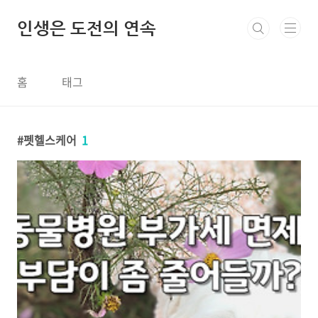
본문 바로가기
인생은 도전의 연속
홈
태그
펫헬스케어
1