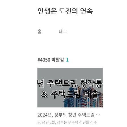
본문 바로가기
인생은 도전의 연속
홈
태그
4050 박탈감
1
2024년, 정부의 청년 주택드림 청약통장 자세히 보기 (feat. 주택드림 대출)
2024년 2월, 정부는 무주택 청년들의 주