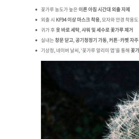
꽃가루 농도가 높은
이른 아침 시간대 외출 자제
외출 시
KF94 이상 마스크 착용
, 모자와 안경 착용도
귀가 후
옷 바로 세탁
,
샤워 및 세수로 꽃가루 제거
실내는
창문 닫고
,
공기청정기 가동
,
커튼·카펫 자주
기상청, 네이버 날씨, ‘꽃가루 알리미 앱’을 통해
꽃가