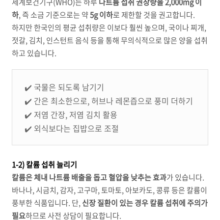
세계보건기구(WHO)는 하루
나트륨 섭취 권장량을 2,000mg 이
하
, 즉 소금 기준으로는 약
5g 이하
로 제한할 것을 권고합니다.
하지만 한국인의 평균 섭취량은 이보다 훨씬 높으며, 국이나 찌개,
젓갈, 김치, 인스턴트 음식 등을 통해 무의식적으로 많은 양을 섭취
하고 있습니다.
✔️ 국물은 되도록 남기기
✔️ 간은 최소한으로, 허브나 레몬즙으로 풍미 더하기
✔️ 저염 간장, 저염 김치 활용
✔️ 외식보다는 집밥으로 조절
1-2) 칼륨 섭취 늘리기
칼륨은 체내 나트륨 배출을 돕고 혈압을 낮추는 효과
가 있습니다.
바나나, 시금치, 감자, 고구마, 토마토, 아보카도, 콩류 등은 칼륨이
풍부한 식품입니다. 단,
신장 질환이 있는 경우 칼륨 섭취에 주의가
필요
하므로 사전 상담이 필요합니다.