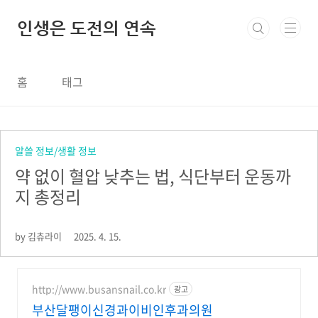
본문 바로가기
인생은 도전의 연속
홈
태그
알쓸 정보/생활 정보
약 없이 혈압 낮추는 법, 식단부터 운동까
지 총정리
by 김츄라이
2025. 4. 15.
http://www.busansnail.co.kr
광고
부산달팽이신경과이비인후과의원