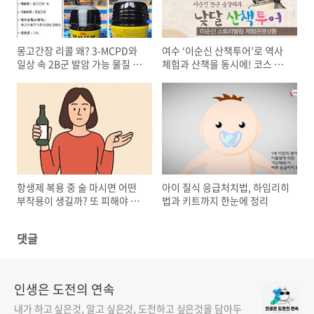
몽고간장 리콜 왜? 3-MCPD와
여수 ‘이순신 산책투어’로 역사
일상 속 2B군 발암 가능 물질 바
체험과 산책을 동시에! 코스 신
로 알기
청방법 안내
항생제 복용 중 술 마시면 어떤
아이 질식 응급처치법, 하임리히
부작용이 생길까? 또 피해야 하
법과 키트까지 한눈에 정리
는 음식은?
댓글
인생은 도전의 연속
내가 하고 싶은것, 알고 싶은것, 도전하고 싶은것을 담아두