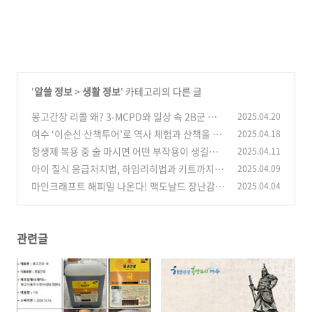
'
알쓸 정보
>
생활 정보
' 카테고리의 다른 글
몽고간장 리콜 왜? 3-MCPD와 일상 속 2B군 발
2025.04.20
암 가능 물질 바로 알기
여수 ‘이순신 산책투어’로 역사 체험과 산책을 동
2025.04.18
(1)
시에! 코스 신청방법 안내
항생제 복용 중 술 마시면 어떤 부작용이 생길까?
2025.04.11
(1)
또 피해야 하는 음식은?
아이 질식 응급처치법, 하임리히법과 키트까지
2025.04.09
(1)
한눈에 정리
마인크래프트 해피밀 나온다! 맥도날드 장난감
2025.04.04
(0)
콜라보와 영화 개봉 일정까지
(1)
관련글