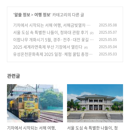
'
알쓸 정보
>
여행 정보
' 카테고리의 다른 글
기차에서 시작되는 서해 여행, 서해금빛열차 후
2025.05.08
기
서울 도심 속 특별한 나들이, 청와대 관람 후기
2025.05.07
(0)
(2)
이팝나무 개화시기 5월, 경주·전주·대전 꽃길 총
2025.05.05
정리
2025 세계라면축제 부산 기장에서 열린다
2025.05.04
(4)
(4)
유성온천문화축제 2025 일정·체험 꿀팁 총정리
2025.05.03
(3)
관련글
기차에서 시작되는 서해 여행,
서울 도심 속 특별한 나들이, 청