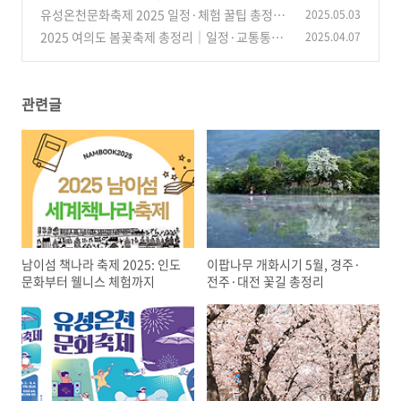
정리
유성온천문화축제 2025 일정·체험 꿀팁 총정리
2025.05.03
(4)
2025 여의도 봄꽃축제 총정리｜일정·교통통제
2025.04.07
(3)
·공연·반려견 동반까지 완벽 안내
(5)
관련글
남이섬 책나라 축제 2025: 인도
이팝나무 개화시기 5월, 경주·
문화부터 웰니스 체험까지
전주·대전 꽃길 총정리