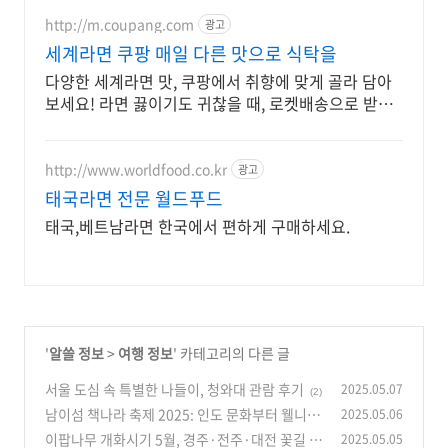
http://m.coupang.com
광고
세계라면 쿠팡 매일 다른 맛으로 식탁을
다양한 세계라면 맛, 쿠팡에서 취향에 맞게 골라 담아
보세요! 라면 끓이기도 귀찮을 때, 로켓배송으로 받은
라면으로 간편하게 식사를.
http://www.worldfood.co.kr
광고
태국라면 전문 월드푸드
태국,베트남라면 한국에서 편하게 구매하세요.
'
알쓸 정보
>
여행 정보
' 카테고리의 다른 글
서울 도심 속 특별한 나들이, 청와대 관람 후기
2025.05.07
(2)
남이섬 책나라 축제 2025: 인도 문화부터 웰니스
2025.05.06
체험까지
이팝나무 개화시기 5월, 경주·전주·대전 꽃길 총
2025.05.05
(1)