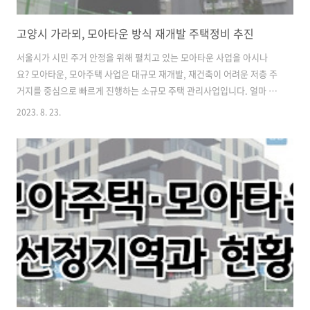
고양시 가라뫼, 모아타운 방식 재개발 주택정비 추진
서울시가 시민 주거 안정을 위해 펼치고 있는 모아타운 사업을 아시나
요? 모아타운, 모아주택 사업은 대규모 재개발, 재건축이 어려운 저층 주
거지를 중심으로 빠르게 진행하는 소규모 주택 관리사업입니다. 얼마 전
서울시의 모아타운을 벤치마킹한 고양시 가라뫼 지역에서도 소규모 주
2023. 8. 23.
택정비 추진 소식이 들렸는데요. 해당 소식을 간단히 알아보겠습니다. 모
아타운, 모아주택 이란? 서울시 소규모 주택 관리 사업 서울시는 현재 주
택개발정비 사업인 모아타운, 모아주택 개발이 한참입니다. 서울시 24개
자치구의 총 67개소 지역이 대상지로 선정된 이후 최초 시범사업 구역으
로 지정된 강북구 번동의 경우 2024년 상반기 공사 진행 예정을 앞두고
있습니다. "빠르게 새집 짓고, 살던 동네 그대로" 대규모 재개발이 어려
운 노후 저층..