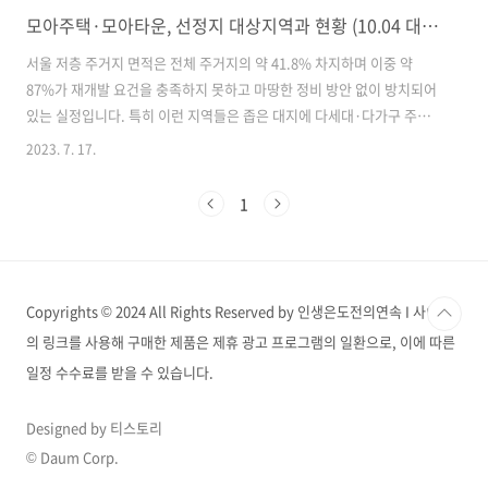
모아주택·모아타운, 선정지 대상지역과 현황 (10.04 대상지 업뎃)
서울 저층 주거지 면적은 전체 주거지의 약 41.8% 차지하며 이중 약
87%가 재개발 요건을 충족하지 못하고 마땅한 정비 방안 없이 방치되어
있는 실정입니다. 특히 이런 지역들은 좁은 대지에 다세대·다가구 주택
이 협소하게 건축되어 주민들의 쉴 곳이나 녹지 공간이 턱없이 부족합니
2023. 7. 17.
다. 2022년 서울시가 이에 대한 대책으로 모아주택, 모아타운을 발표했
는데요, 반년이 지난 지금 모아주택, 모아타운 상황과 선정지, 그리고 해
1
당 대상지역들 현황에 대해 간단히 알아보겠습니다. 모아주택, 모아타운
이란? 서울시 소규모 주택 관리사업, 모아타운 모아타운은 대규모 개발
이 어려운 노후된 저층 주거지를 대상으로 지역단위 정비사업을 벌여 양
질의 주택을 공동개발 하는 서울시의 '소규모주택정비 관리지역'을 말합
Copyrights © 2024 All Rights Reserved by 인생은도전의연속 I 사이트
니다. 서울 시민..
의 링크를 사용해 구매한 제품은 제휴 광고 프로그램의 일환으로, 이에 따른
일정 수수료를 받을 수 있습니다.
Designed by 티스토리
© Daum Corp.