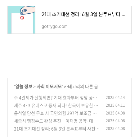
21대 조기대선 정리: 6월 3일 본투표부터 사전·부재자·재외투표 일정까지
gotrygo.com
'
알쓸 정보
>
사회 이모저모
' 카테고리의 다른 글
주 4일제가 실행되면? 기대 효과부터 정당 공약
2025.04.14
까지 총정리
제주 4·3 유네스코 등재 되다! 한국이 보유한 세
2025.04.11
(1)
계기록유산 20건은?
윤석열 당선 무효 시 국민의힘 397억 보조금 반
2025.04.08
(0)
환? 명태균 게이트까지 정리
세종시 행정수도 완성 추진…이재명 공약·대통
2025.04.08
(1)
령 집무실 이전 논의
21대 조기대선 정리: 6월 3일 본투표부터 사전·
2025.04.08
(2)
부재자·재외투표 일정까지
(3)