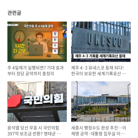
관련글
주 4일제가 실행되면? 기대 효과
제주 4·3 유네스코 등재 되다!
부터 정당 공약까지 총정리
한국이 보유한 세계기록유산 20
건은?
윤석열 당선 무효 시 국민의힘
세종시 행정수도 완성 추진…이
397억 보조금 반환? 명태균 게
재명 공약·대통령 집무실 이전