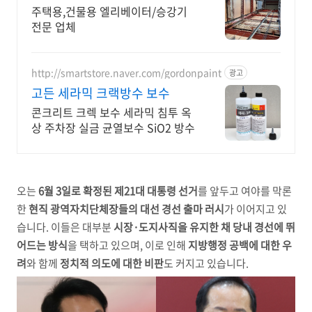
주택용,건물용 엘리베이터/승강기
전문 업체
http://smartstore.naver.com/gordonpaint
광고
고든 세라믹 크랙방수 보수
콘크리트 크렉 보수 세라믹 침투 옥
상 주차장 실금 균열보수 SiO2 방수
오는
6월 3일로 확정된 제21대 대통령 선거
를 앞두고 여야를 막론
한
현직 광역자치단체장들의 대선 경선 출마 러시
가 이어지고 있
습니다. 이들은 대부분
시장·도지사직을 유지한 채 당내 경선에 뛰
어드는 방식
을 택하고 있으며, 이로 인해
지방행정 공백에 대한 우
려
와 함께
정치적 의도에 대한 비판
도 커지고 있습니다.