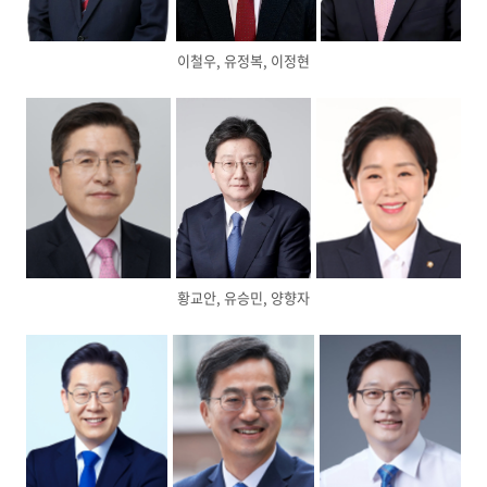
이철우, 유정복, 이정현
황교안, 유승민, 양향자