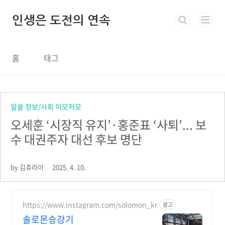
본문 바로가기
인생은 도전의 연속
홈
태그
알쓸 정보/사회 이모저모
오세훈 ‘시장직 유지’·홍준표 ‘사퇴’... 보
수 대권주자 대선 후보 명단
by 김츄라이
2025. 4. 10.
https://www.instagram.com/solomon_kr
광고
솔로몬승강기