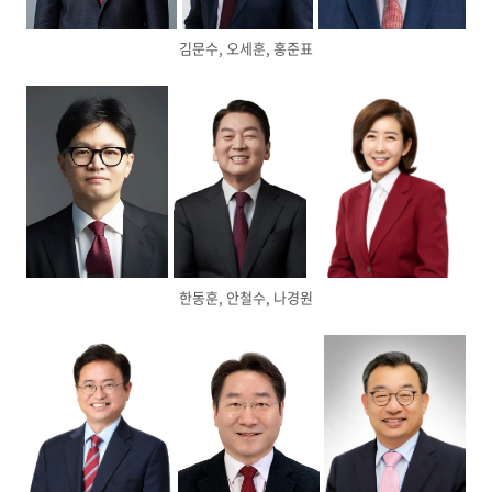
김문수, 오세훈, 홍준표
한동훈, 안철수, 나경원